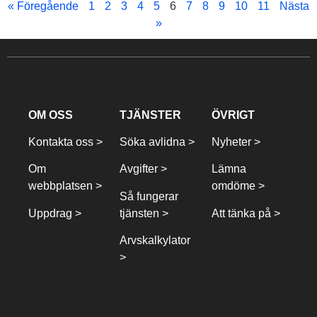
« Föregående
1
2
3
4
5
6
7
8
9
10
11
Nästa
»
OM OSS
TJÄNSTER
ÖVRIGT
Kontakta oss >
Söka avlidna >
Nyheter >
Om
Avgifter >
Lämna
webbplatsen >
omdöme >
Så fungerar
Uppdrag >
tjänsten >
Att tänka på >
Arvskalkylator
>